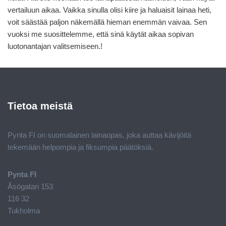
vertailuun aikaa. Vaikka sinulla olisi kiire ja haluaisit lainaa heti,
voit säästää paljon näkemällä hieman enemmän vaivaa. Sen
vuoksi me suosittelemme, että sinä käytät aikaa sopivan
luotonantajan valitsemiseen.!
Tietoa meistä
Pynta FI on suomalainen lainaopas, joka auttaa kävijöitä
tekemään helpompia ja fiksumpia päätöksiä.
Pynta FI
Åsögatan 153
116 32
Tukholma