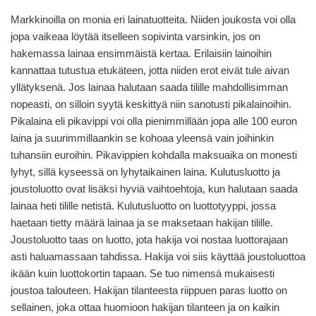
Markkinoilla on monia eri lainatuotteita. Niiden joukosta voi olla
jopa vaikeaa löytää itselleen sopivinta varsinkin, jos on
hakemassa lainaa ensimmäistä kertaa. Erilaisiin lainoihin
kannattaa tutustua etukäteen, jotta niiden erot eivät tule aivan
yllätyksenä. Jos lainaa halutaan saada tilille mahdollisimman
nopeasti, on silloin syytä keskittyä niin sanotusti pikalainoihin.
Pikalaina eli pikavippi voi olla pienimmillään jopa alle 100 euron
laina ja suurimmillaankin se kohoaa yleensä vain joihinkin
tuhansiin euroihin. Pikavippien kohdalla maksuaika on monesti
lyhyt, sillä kyseessä on lyhytaikainen laina. Kulutusluotto ja
joustoluotto ovat lisäksi hyviä vaihtoehtoja, kun halutaan saada
lainaa heti tilille netistä. Kulutusluotto on luottotyyppi, jossa
haetaan tietty määrä lainaa ja se maksetaan hakijan tilille.
Joustoluotto taas on luotto, jota hakija voi nostaa luottorajaan
asti haluamassaan tahdissa. Hakija voi siis käyttää joustoluottoa
ikään kuin luottokortin tapaan. Se tuo nimensä mukaisesti
joustoa talouteen. Hakijan tilanteesta riippuen paras luotto on
sellainen, joka ottaa huomioon hakijan tilanteen ja on kaikin