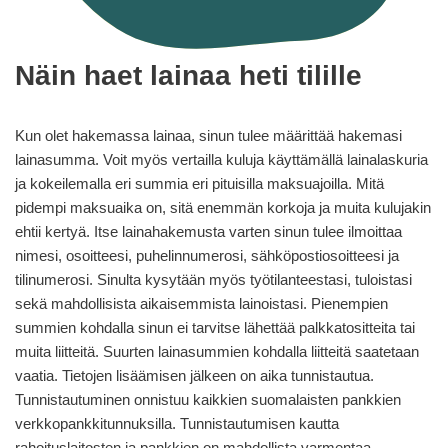
Näin haet lainaa heti tilille
Kun olet hakemassa lainaa, sinun tulee määrittää hakemasi
lainasumma. Voit myös vertailla kuluja käyttämällä lainalaskuria
ja kokeilemalla eri summia eri pituisilla maksuajoilla. Mitä
pidempi maksuaika on, sitä enemmän korkoja ja muita kulujakin
ehtii kertyä. Itse lainahakemusta varten sinun tulee ilmoittaa
nimesi, osoitteesi, puhelinnumerosi, sähköpostiosoitteesi ja
tilinumerosi. Sinulta kysytään myös työtilanteestasi, tuloistasi
sekä mahdollisista aikaisemmista lainoistasi. Pienempien
summien kohdalla sinun ei tarvitse lähettää palkkatositteita tai
muita liitteitä. Suurten lainasummien kohdalla liitteitä saatetaan
vaatia. Tietojen lisäämisen jälkeen on aika tunnistautua.
Tunnistautuminen onnistuu kaikkien suomalaisten pankkien
verkkopankkitunnuksilla. Tunnistautumisen kautta
rahoituslaitosten ja pankkien on mahdollista varmentaa