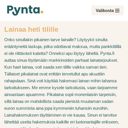
Valikosta
Siirry
suoraan
Lainaa heti tilille
sisältöön
Onko sinullakin pikainen tarve lainalle? Löytyykö sinulta
erääntyneitä laskuja, jotka odottavat maksua, mutta pankkitilillä
ei ole riittävästi katetta? Onneksi apu löytyy läheltä. Pynta.fi
auttaa sinua löytämään markkinoiden parhaat lainatarjoukset.
Kun haet lainaa, voit saada sen tilille vaikka saman tien.
Tällaiset pikalainat ovat erittäin tervetullut apu akuuttiin
rahapulaan. Sinä voit käyttää hakemasi lainan mihin tahansa
tarkoitukseen. Me emme kysele tarkoitusta, vaan tarjoamme
ainoastaan apuamme. Pikalaina sopii monenlaisiin tarpeisiin,
sillä lainaa on mahdollista saada pienistä muutaman sadan
euron summista aina jopa kymmeniin tuhansiin euroihin.
Lainahakemuksen täyttäminen ei vie kauaa. Sinun ei tarvitse
lähettää useita hakemuksia kaikille eri luotonantajille erikseen,