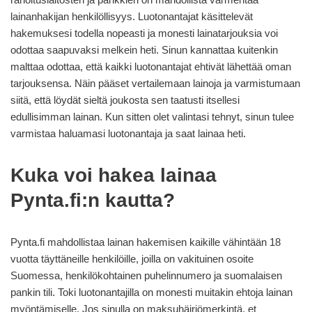
lainanhakijan henkilöllisyys. Luotonantajat käsittelevät
hakemuksesi todella nopeasti ja monesti lainatarjouksia voi
odottaa saapuvaksi melkein heti. Sinun kannattaa kuitenkin
malttaa odottaa, että kaikki luotonantajat ehtivät lähettää oman
tarjouksensa. Näin pääset vertailemaan lainoja ja varmistumaan
siitä, että löydät sieltä joukosta sen taatusti itsellesi
edullisimman lainan. Kun sitten olet valintasi tehnyt, sinun tulee
varmistaa haluamasi luotonantaja ja saat lainaa heti.
Kuka voi hakea lainaa
Pynta.fi:n kautta?
Pynta.fi mahdollistaa lainan hakemisen kaikille vähintään 18
vuotta täyttäneille henkilöille, joilla on vakituinen osoite
Suomessa, henkilökohtainen puhelinnumero ja suomalaisen
pankin tili. Toki luotonantajilla on monesti muitakin ehtoja lainan
myöntämiselle. Jos sinulla on maksuhäiriömerkintä, et