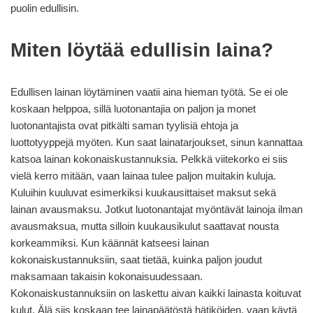
puolin edullisin.
Miten löytää edullisin laina?
Edullisen lainan löytäminen vaatii aina hieman työtä. Se ei ole
koskaan helppoa, sillä luotonantajia on paljon ja monet
luotonantajista ovat pitkälti saman tyylisiä ehtoja ja
luottotyyppejä myöten. Kun saat lainatarjoukset, sinun kannattaa
katsoa lainan kokonaiskustannuksia. Pelkkä viitekorko ei siis
vielä kerro mitään, vaan lainaa tulee paljon muitakin kuluja.
Kuluihin kuuluvat esimerkiksi kuukausittaiset maksut sekä
lainan avausmaksu. Jotkut luotonantajat myöntävät lainoja ilman
avausmaksua, mutta silloin kuukausikulut saattavat nousta
korkeammiksi. Kun käännät katseesi lainan
kokonaiskustannuksiin, saat tietää, kuinka paljon joudut
maksamaan takaisin kokonaisuudessaan.
Kokonaiskustannuksiin on laskettu aivan kaikki lainasta koituvat
kulut. Älä siis koskaan tee lainapäätöstä hätiköiden, vaan käytä