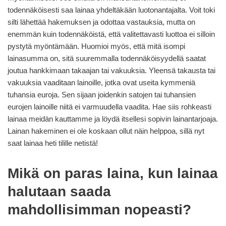
todennäköisesti saa lainaa yhdeltäkään luotonantajalta. Voit toki
silti lähettää hakemuksen ja odottaa vastauksia, mutta on
enemmän kuin todennäköistä, että valitettavasti luottoa ei silloin
pystytä myöntämään. Huomioi myös, että mitä isompi
lainasumma on, sitä suuremmalla todennäköisyydellä saatat
joutua hankkimaan takaajan tai vakuuksia. Yleensä takausta tai
vakuuksia vaaditaan lainoille, jotka ovat useita kymmeniä
tuhansia euroja. Sen sijaan joidenkin satojen tai tuhansien
eurojen lainoille niitä ei varmuudella vaadita. Hae siis rohkeasti
lainaa meidän kauttamme ja löydä itsellesi sopivin lainantarjoaja.
Lainan hakeminen ei ole koskaan ollut näin helppoa, sillä nyt
saat lainaa heti tilille netistä!
Mikä on paras laina, kun lainaa
halutaan saada
mahdollisimman nopeasti?